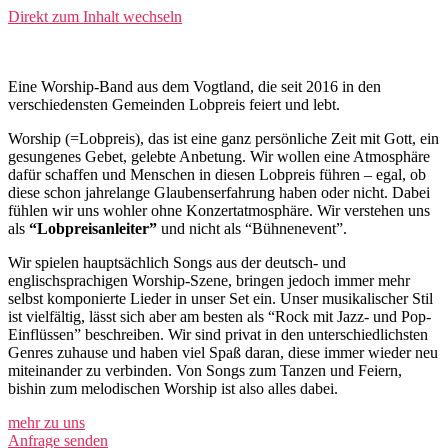
Direkt zum Inhalt wechseln
Eine Worship-Band aus dem Vogtland, die seit 2016 in den
verschiedensten Gemeinden Lobpreis feiert und lebt.
Worship (=Lobpreis), das ist eine ganz persönliche Zeit mit Gott, ein
gesungenes Gebet, gelebte Anbetung. Wir wollen eine Atmosphäre
dafür schaffen und Menschen in diesen Lobpreis führen – egal, ob
diese schon jahrelange Glaubenserfahrung haben oder nicht. Dabei
fühlen wir uns wohler ohne Konzertatmosphäre. Wir verstehen uns
als
“Lobpreisanleiter”
und nicht als “Bühnenevent”.
Wir spielen hauptsächlich Songs aus der deutsch- und
englischsprachigen Worship-Szene, bringen jedoch immer mehr
selbst komponierte Lieder in unser Set ein. Unser musikalischer Stil
ist vielfältig, lässt sich aber am besten als “Rock mit Jazz- und Pop-
Einflüssen” beschreiben. Wir sind privat in den unterschiedlichsten
Genres zuhause und haben viel Spaß daran, diese immer wieder neu
miteinander zu verbinden. Von Songs zum Tanzen und Feiern,
bishin zum melodischen Worship ist also alles dabei.
mehr zu uns
Anfrage senden